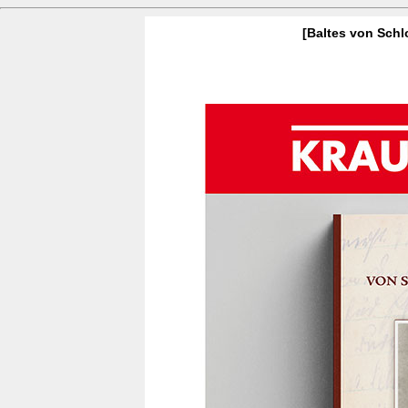
[Baltes von Sch
Krautgarten