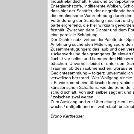
Industrielandschaft, Fluss und Schleppkähn
Energierohstoffe, indifferente Wolken, Schl
dass hier der Schaffer, der eingreifende hom
die empfindsame Wahrnehmung durch den ph
Veränderung der Schöpfung meditiert und gl
parteiergreifend, die hier wirksam geword
festhält. Zwischen dem Dichter und dem Fo
eine parallele Schöpfung.
Der Dichter nutzt virtuos die Palette der Sp
Anlehnung suchenden Mitteilung spüre den fro
Zusammenfügungen: das laub und den versie
zuckerwerk und das gramgebet (in einwärts)
flucht / vor selbst und flammenden Häusern
bäuchen. Unverhüllt leidet er unter dem Sc
Träumen ob des raubmenschen: woraus er –
Gedichtesammlung – folgert: unvermeidlich / 
verwelkten herzrand. Wer Wolfgang Vincke 
z.B. wie kommt eine türkische Immigrantin i
künstlerischen Schaffens, wie die Serie der 
schuld schläft. Von sich selber sagt er: und
/ zwischen zwei welten.
Zum Ausklang und zur Überleitung zum Lesen 
wachs / duftgelb und mit wahrstaub bestreut
Bruno Kartheuser