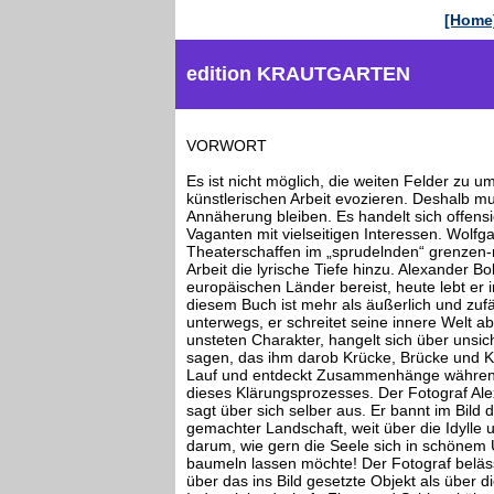
[Home
edition KRAUTGARTEN
VORWORT
Es ist nicht möglich, die weiten Felder zu u
künstlerischen Arbeit evozieren. Deshalb m
Annäherung bleiben. Es handelt sich offens
Vaganten mit vielseitigen Interessen. Wolfg
Theaterschaffen im „sprudelnden“ grenzen-
Arbeit die lyrische Tiefe hinzu. Alexander B
europäischen Länder bereist, heute lebt er
diesem Buch ist mehr als äußerlich und zufäll
unterwegs, er schreitet seine innere Welt ab
unsteten Charakter, hangelt sich über unsi
sagen, das ihm darob Krücke, Brücke und Kl
Lauf und entdeckt Zusammenhänge während d
dieses Klärungsprozesses. Der Fotograf Al
sagt über sich selber aus. Er bannt im Bild 
gemachter Landschaft, weit über die Idylle
darum, wie gern die Seele sich in schönem
baumeln lassen möchte! Der Fotograf belässt
über das ins Bild gesetzte Objekt als über d